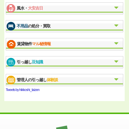
風水・
大安吉日
不用品
の処分・買取
賃貸物件
マル秘情報
引っ越し
豆知識
管理人の引っ越し
体験談
Tweets by hikkoshi_taizen