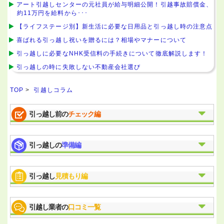
アート引越しセンターの元社員が給与明細公開！引越事故賠償金、
約11万円を給料から･･･
【ライフステージ別】新生活に必要な日用品と引っ越し時の注意点
喜ばれる引っ越し祝いを贈るには？相場やマナーについて
引っ越しに必要なNHK受信料の手続きについて徹底解説します！
引っ越しの時に失敗しない不動産会社選び
TOP
>
引越しコラム
引っ越し前の
チェック編
引っ越しの
準備編
引っ越し
見積もり編
引越し業者の
口コミ一覧