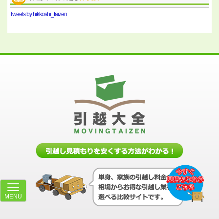
Tweets by hikkoshi_taizen
MENU