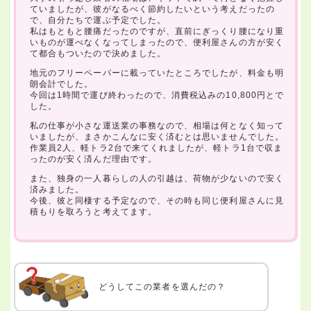
ていましたが、彼がなるべく節約したいという考えだったの
で、自分たちで運ぶ予定でした。
私はもともと腰痛だったのですが、直前にぎっくり腰になり重
いものが運べなくなってしまったので、便利屋さんの方が安く
て都合もついたので決めました。
地元のフリーペーパーに載っていたところでしたが、料金も明
朗会計でした。
今回は1時間で運び終わったので、消費税込みの10,800円とで
した。
私の仕事が小さな運送業の事務なので、相場は何となく知って
いましたが、まさかこんなに安く済むとは思いませんでした。
作業員2人、軽トラ2台で来てくれましたが、軽トラ1台で収ま
ったのが安く済んだ理由です。
また、独身の一人暮らしの人の引越は、荷物が少ないので安く
済みました。
今後、彼と同棲する予定なので、その時も同じ便利屋さんに見
積もりを取ろうと考えてます。
どうしてこの業者を選んだの？