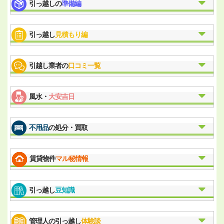
引っ越しの
準備編
引っ越し
見積もり編
引越し業者の
口コミ一覧
風水・
大安吉日
不用品
の処分・買取
賃貸物件
マル秘情報
引っ越し
豆知識
管理人の引っ越し
体験談