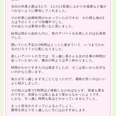
当日の作業人数は3人で、1人だけ部屋に上がり冷蔵庫など傷が
つかないように梱包してくれました。
その作業に結構時間がかかっていたのですが、その間も他の2
人は下のトラックで待機中でした。
そのあたりは要領が悪いなと思いました。
結局は朝から始めたのに、前のアパートを出発したのはお昼前
でした。
聞いていた予定の2時間はとっくに過ぎていて、いつまでかか
るのだろう？と心配になりました。
新しいアパートの方では、引っ越し屋さんも次の仕事の時間が
迫っていたせいか、搬出の時よりは早く終わりました。
時間がかかりすぎたのは残念でしたが、そこは安いから仕方な
いのかなと思います。
知人が引っ越しをすることになったので、価格が安いのはいい
よと紹介しました。
その知人は車で2時間ほど移動しなければならず、高速も乗る
のですが、見積もりは私とあまり変わらなかったようです。
しかも、引っ越し時間も私ほどかかっていませんでした。
きっと担当のスタッフによるんでしょう。
費用を抑えて引っ越したい方にはおすすめします。