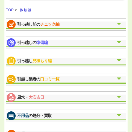
TOP
>
体験談
引っ越し前の
チェック編
引っ越しの
準備編
引っ越し
見積もり編
引越し業者の
口コミ一覧
風水・
大安吉日
不用品
の処分・買取