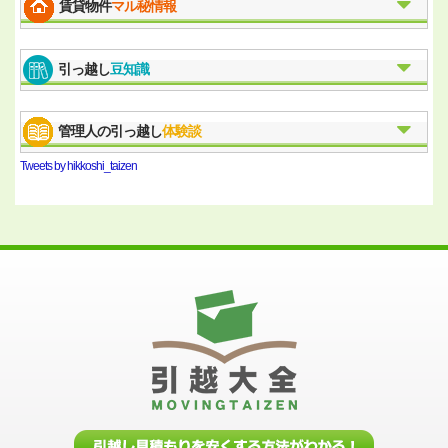
賃貸物件
マル秘情報
引っ越し
豆知識
管理人の引っ越し
体験談
Tweets by hikkoshi_taizen