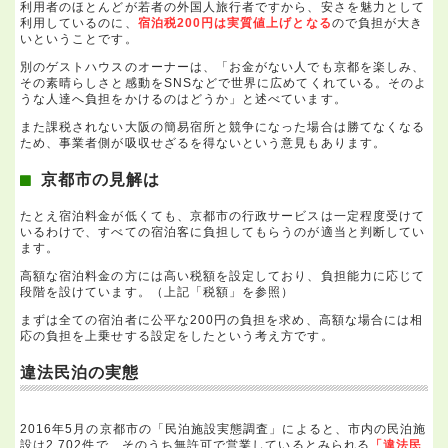
利用者のほとんどが若者の外国人旅行者ですから、安さを魅力として
利用しているのに、
宿泊税200円は実質値上げとなる
ので負担が大き
いということです。
別のゲストハウスのオーナーは、「お金がない人でも京都を楽しみ、
その素晴らしさと感動をSNSなどで世界に広めてくれている。そのよ
うな人達へ負担をかけるのはどうか」と述べています。
また課税されない大阪の簡易宿所と競争になった場合は勝てなくなる
ため、事業者側が吸収せざるを得ないという意見もあります。
京都市の見解は
たとえ宿泊料金が低くても、京都市の行政サービスは一定程度受けて
いるわけで、すべての宿泊客に負担してもらうのが適当と判断してい
ます。
高額な宿泊料金の方には高い税額を設定しており、負担能力に応じて
段階を設けています。（上記「税額」を参照）
まずは全ての宿泊者に公平な200円の負担を求め、高額な場合には相
応の負担を上乗せする設定をしたという考え方です。
違法民泊の実態
2016年5月の京都市の「民泊施設実態調査」によると、市内の民泊施
設は2,702件で、そのうち無許可で営業しているとみられる
「違法民