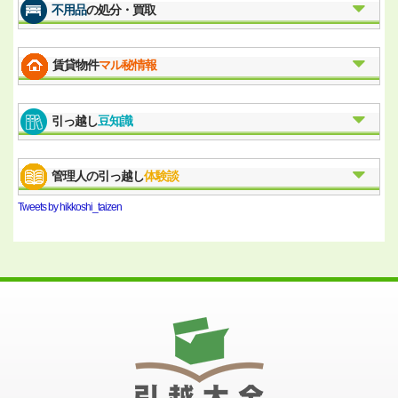
不用品
の処分・買取
賃貸物件
マル秘情報
引っ越し
豆知識
管理人の引っ越し
体験談
Tweets by hikkoshi_taizen