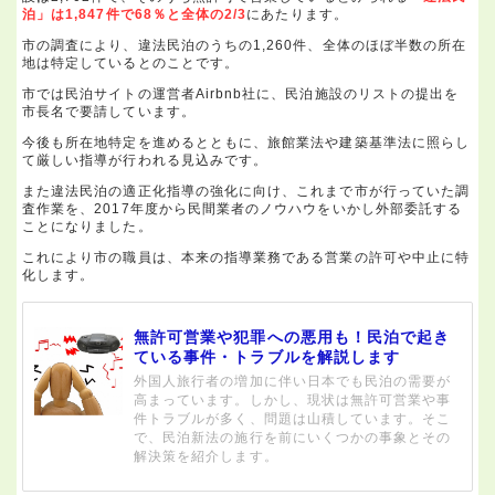
泊」は1,847件で68％と全体の2/3
にあたります。
市の調査により、違法民泊のうちの1,260件、全体のほぼ半数の所在
地は特定しているとのことです。
市では民泊サイトの運営者Airbnb社に、民泊施設のリストの提出を
市長名で要請しています。
今後も所在地特定を進めるとともに、旅館業法や建築基準法に照らし
て厳しい指導が行われる見込みです。
また違法民泊の適正化指導の強化に向け、これまで市が行っていた調
査作業を、2017年度から民間業者のノウハウをいかし外部委託する
ことになりました。
これにより市の職員は、本来の指導業務である営業の許可や中止に特
化します。
無許可営業や犯罪への悪用も！民泊で起き
ている事件・トラブルを解説します
外国人旅行者の増加に伴い日本でも民泊の需要が
高まっています。しかし、現状は無許可営業や事
件トラブルが多く、問題は山積しています。そこ
で、民泊新法の施行を前にいくつかの事象とその
解決策を紹介します。