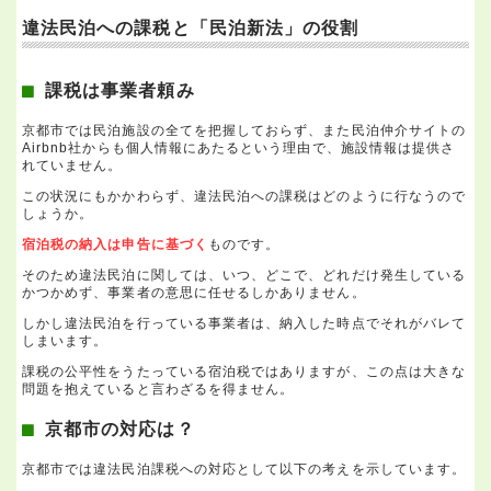
違法民泊への課税と「民泊新法」の役割
課税は事業者頼み
京都市では民泊施設の全てを把握しておらず、また民泊仲介サイトの
Airbnb社からも個人情報にあたるという理由で、施設情報は提供さ
れていません。
この状況にもかかわらず、違法民泊への課税はどのように行なうので
しょうか。
宿泊税の納入は申告に基づく
ものです。
そのため違法民泊に関しては、いつ、どこで、どれだけ発生している
かつかめず、事業者の意思に任せるしかありません。
しかし違法民泊を行っている事業者は、納入した時点でそれがバレて
しまいます。
課税の公平性をうたっている宿泊税ではありますが、この点は大きな
問題を抱えていると言わざるを得ません。
京都市の対応は？
京都市では違法民泊課税への対応として以下の考えを示しています。