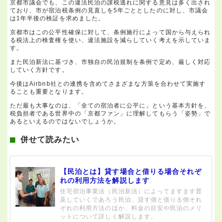
京都市議会でも、この違法民泊の課税逃れに関する意見は多く出され
ており、市が宿泊税条例の見直しを5年ごととしたのに対し、市議会
は1年半後の検証を求めました。
京都市はこの公平性確保に対して、条例施行によって国から与えられ
る税法上の検査権を使い、違法施設を減らしていく考えを示していま
す。
また民泊新法に基づき、市独自の民泊規制を条例で定め、厳しく対応
していく方針です。
今後はAirbnb社との連携を含めてさまざまな方策を合わせて実施す
ることも重要となります。
ただ最も大事なのは、「全ての宿泊者に公平に」という基本方針を、
税負担者である世界中の「京都ファン」に理解してもらう「姿勢」で
あるといえるのではないでしょうか。
併せて読みたい
【民泊とは】貸す場合と借りる場合それぞ
れの利用方法を解説します
住宅宿泊事業法（民泊新法）によってますます普
及していくであろう民泊、貸す側と借りる側それ
ぞれの利用方法のほか、料金の目安や民泊のメリ
ットについて詳しく解説します。