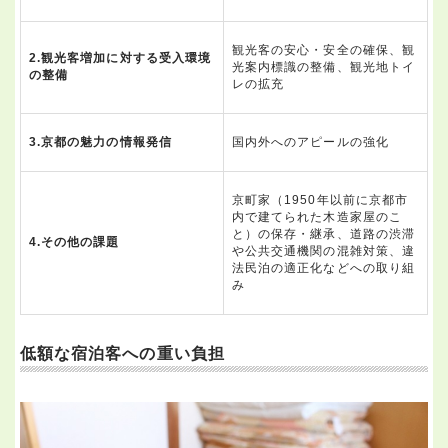
観光客の安心・安全の確保、観
2.観光客増加に対する受入環境
光案内標識の整備、観光地トイ
の整備
レの拡充
3.京都の魅力の情報発信
国内外へのアピールの強化
京町家（1950年以前に京都市
内で建てられた木造家屋のこ
と）の保存・継承、道路の渋滞
4.その他の課題
や公共交通機関の混雑対策、違
法民泊の適正化などへの取り組
み
低額な宿泊客への重い負担