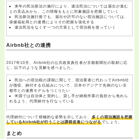
来年の民泊新法の施行により、違法民泊については届出が進む
との見込みから、この情報をもとに対象施設を把握していく
民泊新法施行後でも、届出や許可のない宿泊施設については、
保健福祉局との連携によりその把握を強化する
違法民泊をなくす一つの方策として宿泊税を使っていく
Airbnb社との連携
2017年10月、Airbnb社の公共政策責任者が京都新聞社の取材に応
じ、以下のような見解を述べました。
民泊への宿泊税の課税に関して、宿泊業者に代わってAirbnb社
が徴収、納付する仕組みについて、日本やアジアで先例のない京
都市との連携モデルをつくりたい
米国では自治体と契約し、貸し手が納税作業の負担から免れら
れるよう、代理納付を行なっている
代理納付について積極的な姿勢を示しており、
多くの宿泊施設を把握
しているAirbnb社が行うことは課税促進につながる
でしょう。
まとめ