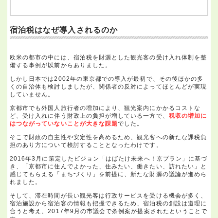
宿泊税はなぜ導入されるのか
欧米の都市の中には、宿泊税を財源とした観光客の受け入れ体制を整
備する事例が以前からありました。
しかし日本では2002年の東京都での導入が最初で、その後ほかの多
くの自治体も検討しましたが、関係者の反対によってほとんどが実現
していません。
京都市でも外国人旅行者の増加により、観光案内にかかるコストな
ど、受け入れに伴う財政上の負担が増している一方で、
税収の増加に
はつながっていないことが大きな課題
でした。
そこで財政の自主性や安定性を高めるため、観光客への新たな課税負
担のあり方について検討することとなったわけです。
2016年3月に策定したビジョン「はばたけ未来へ！京プラン」に基づ
き、「京都市に住んでよかった、住みたい、働きたい、訪れたい」と
感じてもらえる「まちづくり」を前提に、新たな財源の議論が進めら
れました。
そして、滞在時間が長い観光客は行政サービスを受ける機会が多く、
宿泊施設から宿泊客の情報も把握できるため、宿泊税の創設は道理に
合うと考え、2017年9月の市議会で条例案が提案されたということで