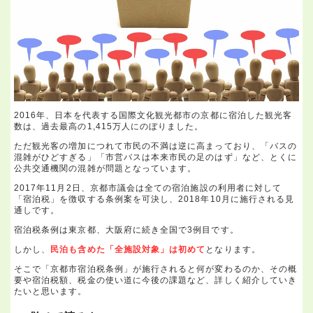
2016年、日本を代表する国際文化観光都市の京都に宿泊した観光客
数は、過去最高の1,415万人にのぼりました。
ただ観光客の増加につれて市民の不満は逆に高まっており、「バスの
混雑がひどすぎる」「市営バスは本来市民の足のはず」など、とくに
公共交通機関の混雑が問題となっています。
2017年11月2日、京都市議会は全ての宿泊施設の利用者に対して
「宿泊税」を徴収する条例案を可決し、2018年10月に施行される見
通しです。
宿泊税条例は東京都、大阪府に続き全国で3例目です。
しかし、
民泊も含めた「全施設対象」は初めて
となります。
そこで「京都市宿泊税条例」が施行されると何が変わるのか、その概
要や宿泊税額、税金の使い道に今後の課題など、詳しく紹介していき
たいと思います。