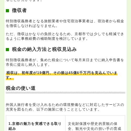
徴収者
特別徴収義務者となる旅館業者や住宅宿泊事業者は、宿泊者から税金
を徴収しなければなりません。
ただ、徴収はかなりの負担となるため、京都市では少しでも軽減でき
るように事務経費の補助制度を検討しています。
税金の納入方法と税収見込み
特別徴収義務者が、集めた税金について毎月末日までに納入申告書を
市長に提出し納入します。
税収は、初年度が19億円、その後は45億6千万円を見込んでいま
す。
税金の使い道
外国人旅行者を受け入れるための環境整備などに対応したサービスの
充実を図るため、以下の施策に使うこととしています。
1.京都の魅力を実感できる取り
文化財保護や歴史的景観の保
組み
全、観光や文化の担い手の育成