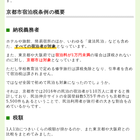
す。
京都市宿泊税条例の概要
納税義務者
ホテルや旅館、簡易宿所のほか、いわゆる「違法民泊」なども含め
た、
すべての宿泊者が対象
となっています。
また、東京都や大阪府では
宿泊料が1万円未満
の場合は課税されない
のに対し、
京都市は対象
となっています。
ただし学校教育法で定める修学旅行は課税免除となり、引率者を含め
て宿泊税は課されません。
ではなぜ全国で初めて民泊も対象になったのでしょうか。
それは、京都市では2016年の民泊の宿泊者が110万人に達すると推
計しており、民泊仲介サイトの全国登録数5万5千件のうち京都市は
5,500件もあるということで、民泊利用者が旅行者の大きな割合を占
めているからです。
税額
1人1泊につきいくらの税額が掛かるのか、また東京都や大阪府との
比較をまとめてみました。