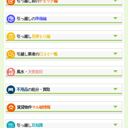
引っ越し前の
チェック編
引っ越しの
準備編
引っ越し
見積もり編
引越し業者の
口コミ一覧
風水・
大安吉日
不用品
の処分・買取
賃貸物件
マル秘情報
引っ越し
豆知識