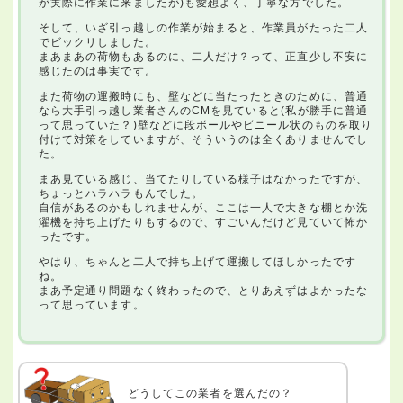
が実際に作業に来ましたが)も愛想よく、丁寧な方でした。
そして、いざ引っ越しの作業が始まると、作業員がたった二人
でビックリしました。
まあまあの荷物もあるのに、二人だけ？って、正直少し不安に
感じたのは事実です。
また荷物の運搬時にも、壁などに当たったときのために、普通
なら大手引っ越し業者さんのCMを見ていると(私が勝手に普通
って思っていた？)壁などに段ボールやビニール状のものを取り
付けて対策をしていますが、そういうのは全くありませんでし
た。
まあ見ている感じ、当てたりしている様子はなかったですが、
ちょっとハラハラもんでした。
自信があるのかもしれませんが、ここは一人で大きな棚とか洗
濯機を持ち上げたりもするので、すごいんだけど見ていて怖か
ったです。
やはり、ちゃんと二人で持ち上げて運搬してほしかったです
ね。
まあ予定通り問題なく終わったので、とりあえずはよかったな
って思っています。
どうしてこの業者を選んだの？