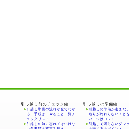
引っ越し前のチェック編
引っ越しの準備編
引越し準備の流れが全てわか
引越しの準備が進まな
る！手続き・やること一覧チ
造りが終わらない！と
ェックリスト
いコツはコレ！
引越しの時に忘れてはいけな
引越しで困らないダン
い各書類の変更手続き
の詰め方のポイント