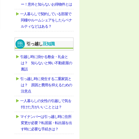
ー！意外と知らないお得物件とは
一人暮らしで契約している部屋で
同棲やルームシェアをしたらペナ
ルティなどはある？
引っ越し
豆知識
引越し時に掛かる敷金・礼金と
は？ 知らないと怖い不動産屋の
裏話
引っ越し時に発生する二重家賃と
は？ 原因と費用を抑えるための
注意点
一人暮らしの女性の引越しで気を
付けた方がいいこととは？
マイナンバーは引っ越し時に住所
変更が必要？転居届・転出届を出
す時に必要な手続きは？