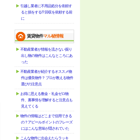
引越し業者に不用品処分を依頼す
ると損をする!? 回収を依頼する前
に
賃貸物件
マル秘情報
不動産業者が情報を流さない掘り
出し物の物件はこんなところにあ
った
不動産業者が紹介するオススメ物
件は優良物件？ プロが教える物件
選びの注意点
お得に思える敷金・礼金ゼロ物
件、裏事情を理解すると注意点も
見えてくる
物件の情報はどこまで信用できる
の？アピールポイントのフレーズ
にはこんな意味が隠されていた
こんな物件に出会えたらラッキ