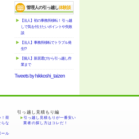
管理人の引っ越し
体験談
【法人】初の事務所移転！ 引っ越
しで気を付けたいポイントや失敗
談
【法人】事務所移転でトラブル発
生!?
【個人】新居選びから引っ越し作
業まで
Tweets by hikkoshi_taizen
引っ越し見積もり編
い！荷
引っ越し見積もりが一番安い
ならな
業者の探し方はコレだ！
ボール