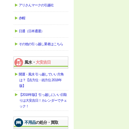
アリさんマークの引越社
赤帽
日通（日本通運）
その他の引っ越し業者はこちら
風水・
大安吉日
開運・風水 引っ越しでいい方角
は？【吉方位・凶方位 2018年
版】
【2018年版】引っ越しにいい日取
りは大安吉日！カレンダーでチェ
ック！
不用品
の処分・買取