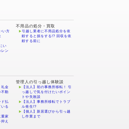
不用品の処分・買取
いい方
引越し業者に不用品処分を依
位
頼すると損をする!? 回収を依
頼する前に
にい
カレン
管理人の引っ越し体験談
・礼金
【法人】初の事務所移転！ 引
い不動
っ越しで気を付けたいポイン
トや失敗談
ード払
【法人】事務所移転でトラブ
ている
ル発生!?
【個人】新居選びから引っ越
二重家
し作業まで
を抑え