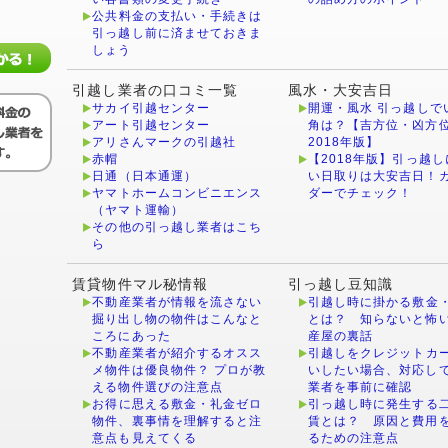
公共料金の支払い・手続きは
引っ越し前に済ませておきま
しょう
引越し業者の口コミ一覧
風水・大安吉日
サカイ引越センター
開運・風水 引っ越しで
アート引越センター
角は？【吉方位・凶方
アリさんマークの引越社
2018年版】
赤帽
【2018年版】引っ越し
日通（日本通運）
い日取りは大安吉日！
ヤマトホームコンビニエンス
ダーでチェック！
（ヤマト運輸）
その他の引っ越し業者はこち
ら
賃貸物件マル秘情報
引っ越し豆知識
不動産業者が情報を流さない
引越し時に掛かる敷金
掘り出し物の物件はこんなと
とは？ 知らないと怖
ころにあった
産屋の裏話
不動産業者が紹介するオスス
引越しをクレジットカ
メ物件は優良物件？ プロが教
いしたい場合、対応し
える物件選びの注意点
業者を事前に確認
お得に思える敷金・礼金ゼロ
引っ越し時に発生する
物件、裏事情を理解すると注
賃とは？ 原因と費用
意点も見えてくる
るための注意点