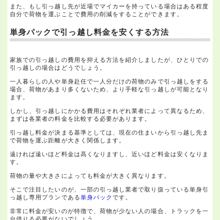
また、もし引っ越し先が近場でマイカーを持っている場合はある程度
自分で荷物を運ぶことで費用の削減をすることができます。
単身パックで引っ越し料金を安くする方法
家族での引っ越しの費用を抑える方法を紹介しましたが、ひとりでの
引っ越しの場合はどうでしょう。
一人暮らしの人や単身赴任で一人分だけの荷物のみで引っ越しをする
場合、荷物があまり多くないため、より手軽な引っ越しが可能となり
ます。
しかし、引っ越しにかかる費用はそれぞれ業者によって異なるため、
まずは各業者の料金を比較する必要があります。
引っ越し料金が決まる基準としては、現在の住まいから引っ越し先ま
で荷物を運ぶ距離が大きく関係します。
遠ければ遠いほど料金は高くなりますし、近いほど料金は安くなりま
す。
荷物の量や大きさによっても料金が大きく異なります。
そこで注目したいのが、一部の引っ越し業者で取り扱っている単身引
っ越し専用プランである
単身パック
です。
非常に料金が安いのが特徴で、荷物が少ない人の場合、トラックを一
台借りる必要がないでしょう。