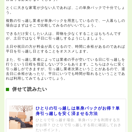
とくに大きな家電が少ない人であれば、この単身パックで十分でしょ
う。
複数の引っ越し業者が単身パックを用意しているので、一人暮らしの
場合はまずはそこで比較してみるのがいいでしょう。
できるだけ安くしたい人は、荷物を少なくすることはもちろんです
が、土日ではなく平日に引っ越しするようにしましょう。
土日や祝日の方が料金が高くなるので、時間に余裕があるのであれば
平日を引っ越し日とすることをオススメします。
また、引っ越し業者によっては業者の手が空いている日に引っ越しを
行うという日程を指定しないプランもあります。こちらはさらに安く
引っ越しができますが、引っ越し業者次第ということがあるので、退
去日に余裕があったり、平日にいつでも時間が取れるということであ
れば利用してみてもよいでしょう。
併せて読みたい
ひとりの引っ越しは単身パックがお得？単
身引っ越しを安く済ませる方法
ひとりで引っ越す場合、単身パックを利用する方
がお得？ ひとりで引っ越しする前に確認しておき
たいポイント。