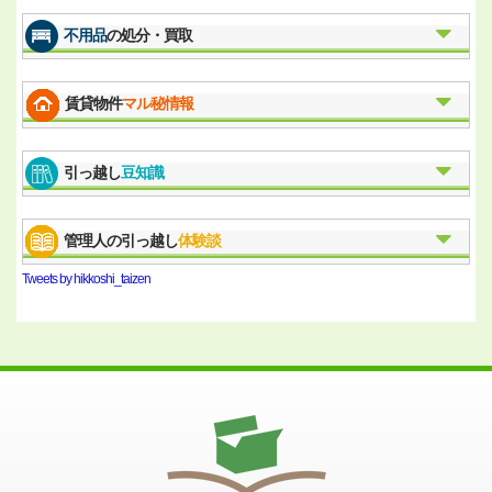
不用品
の処分・買取
賃貸物件
マル秘情報
引っ越し
豆知識
管理人の引っ越し
体験談
Tweets by hikkoshi_taizen