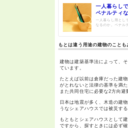
一人暮らし
ペナルティ
一人暮らし用とし
なるのか。ペナル
もとは違う用途の建物のことも
建物は建築基準法によって、
ています。
たとえば以前は倉庫だった建
がとれないと法律の基準を満
また共同住宅に必要な2方向避
日本は地震が多く、木造の建
うなシェアハウスでは被災す
もともとシェアハウスとして
ですから、探すときには必ず