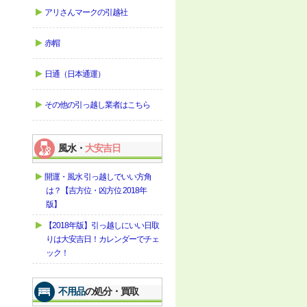
アリさんマークの引越社
赤帽
日通（日本通運）
その他の引っ越し業者はこちら
風水・
大安吉日
開運・風水 引っ越しでいい方角
は？【吉方位・凶方位 2018年
版】
【2018年版】引っ越しにいい日取
りは大安吉日！カレンダーでチェ
ック！
不用品
の処分・買取