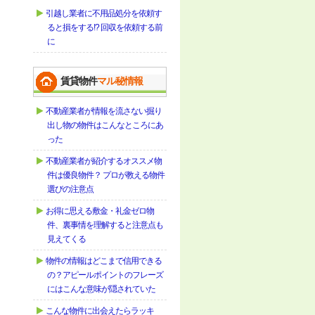
引越し業者に不用品処分を依頼す
ると損をする!? 回収を依頼する前
に
賃貸物件
マル秘情報
不動産業者が情報を流さない掘り
出し物の物件はこんなところにあ
った
不動産業者が紹介するオススメ物
件は優良物件？ プロが教える物件
選びの注意点
お得に思える敷金・礼金ゼロ物
件、裏事情を理解すると注意点も
見えてくる
物件の情報はどこまで信用できる
の？アピールポイントのフレーズ
にはこんな意味が隠されていた
こんな物件に出会えたらラッキ