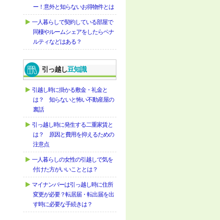
ー！意外と知らないお得物件とは
一人暮らしで契約している部屋で
同棲やルームシェアをしたらペナ
ルティなどはある？
引っ越し
豆知識
引越し時に掛かる敷金・礼金と
は？ 知らないと怖い不動産屋の
裏話
引っ越し時に発生する二重家賃と
は？ 原因と費用を抑えるための
注意点
一人暮らしの女性の引越しで気を
付けた方がいいこととは？
マイナンバーは引っ越し時に住所
変更が必要？転居届・転出届を出
す時に必要な手続きは？