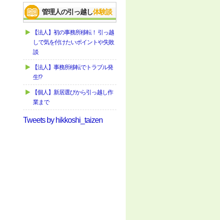
管理人の引っ越し
体験談
【法人】初の事務所移転！ 引っ越
しで気を付けたいポイントや失敗
談
【法人】事務所移転でトラブル発
生!?
【個人】新居選びから引っ越し作
業まで
Tweets by hikkoshi_taizen