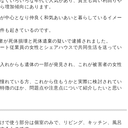
でなくいろいろな年代で人気があり、貸主も高い利回りや
から増加傾向にあります。
人が中心となり仲良く和気あいあいと暮らしているイメー
事件も起きているのです。
容疑者が死体損壊と死体遺棄の疑いで逮捕されました。
パート従業員の女性とシェアハウスで共同生活を送ってい
し入れからも遺体の一部が発見され、これが被害者の女性
。
に憧れている方、これから住もうかと実際に検討されてい
の特徴のほか、問題点や注意点について紹介したいと思い
だけで使う部分は個室のみで、リビング、キッチン、風呂