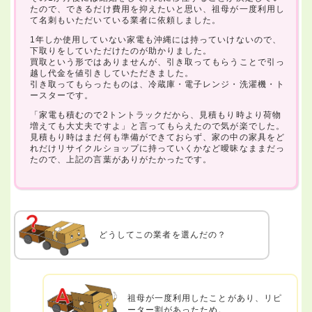
たので、できるだけ費用を抑えたいと思い、祖母が一度利用し
て名刺もいただいている業者に依頼しました。
1年しか使用していない家電も沖縄には持っていけないので、
下取りをしていただけたのが助かりました。
買取という形ではありませんが、引き取ってもらうことで引っ
越し代金を値引きしていただきました。
引き取ってもらったものは、冷蔵庫・電子レンジ・洗濯機・ト
ースターです。
「家電も積むので2トントラックだから、見積もり時より荷物
増えても大丈夫ですよ」と言ってもらえたので気が楽でした。
見積もり時はまだ何も準備ができておらず、家の中の家具をど
れだけリサイクルショップに持っていくかなど曖昧なままだっ
たので、上記の言葉がありがたかったです。
どうしてこの業者を選んだの？
祖母が一度利用したことがあり、リピ
ーター割があったため。