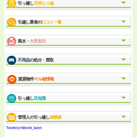
引っ越し
見積もり編
引越し業者の
口コミ一覧
風水・
大安吉日
不用品
の処分・買取
賃貸物件
マル秘情報
引っ越し
豆知識
管理人の引っ越し
体験談
Tweets by hikkoshi_taizen