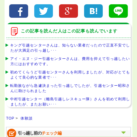
この記事を読んだ人はこの記事も読んでいます
キング引越センターさんは、知らない業者だったので正直不安でし
たが大満足の引っ越し･･･
アイ・エヌ・ジー引越センターさんは、費用を抑えて引っ越したい
方にはおすすめです。
初めてくらうど引越センターさんを利用しましたが、対応がとても
よくて良心的な業者で･･･
転勤族ながら急遽決まった引っ越しでしたが、引越センター昭和さ
んに助けられました
中村引越センター（離島引越しレスキュー隊）さんを初めて利用し
ましたが、またお願い･･･
TOP
>
体験談
引っ越し前の
チェック編