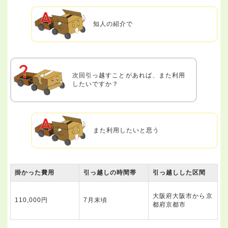
知人の紹介で
次回引っ越すことがあれば、また利用
したいですか？
また利用したいと思う
掛かった費用
引っ越しの時間帯
引っ越しした区間
大阪府大阪市から京
110,000円
7月末頃
都府京都市