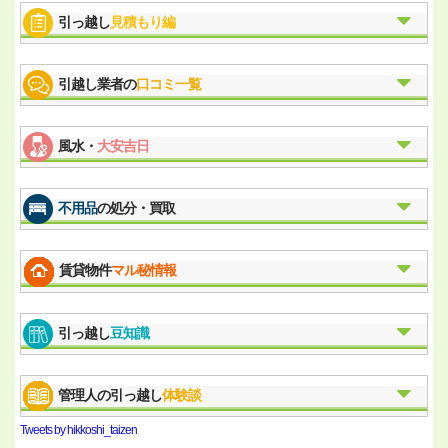
引っ越し
見積もり編
引越し業者の
口コミ一覧
風水・
大安吉日
不用品
の処分・買取
賃貸物件
マル秘情報
引っ越し
豆知識
管理人の引っ越し
体験談
Tweets by hikkoshi_taizen