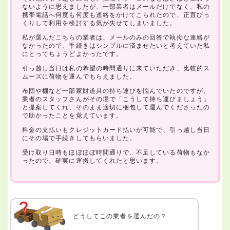
ないように思えましたが、一部業者はメールだけでなく、私の
携帯電話へ何度も何度も連絡をかけてこられたので、正直びっ
くりして利用を検討する気が失せてしまいました。
私が選んだこちらの業者は、メールのみの回答で執拗な連絡が
なかったので、手続きはシンプルに済ませたいと考えていた私
にとってちょうどよかったです。
引っ越し当日は私の希望の時間通りに来ていただき、比較的ス
ムーズに荷物を運んでもらえました。
布団や棚など一部家財道具の持ち運びを悩んでいたのですが、
業者のスタッフさんがその場で「こうして持ち運びましょう」
と提案してくれ、そのまま適切に梱包して運んでくださったの
で助かったことを覚えています。
料金の支払いもクレジットカード払いが可能で、引っ越し当日
にその場で手続きしてもらいました。
受け取り日時もほぼほぼ時間通りで、不足している荷物もなか
ったので、確実に運搬してくれたと思います。
どうしてこの業者を選んだの？