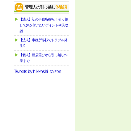
管理人の引っ越し
体験談
【法人】初の事務所移転！ 引っ越
しで気を付けたいポイントや失敗
談
【法人】事務所移転でトラブル発
生!?
【個人】新居選びから引っ越し作
業まで
Tweets by hikkoshi_taizen