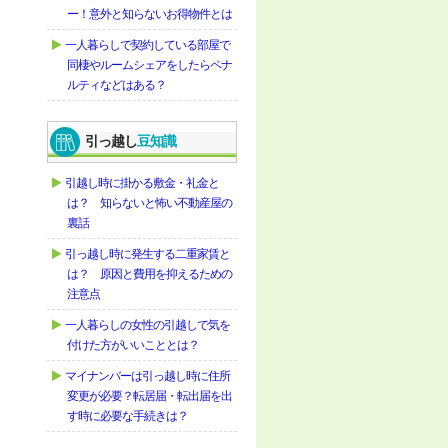
ー！意外と知らないお得物件とは
一人暮らしで契約している部屋で
同棲やルームシェアをしたらペナ
ルティなどはある？
引っ越し
豆知識
引越し時に掛かる敷金・礼金と
は？ 知らないと怖い不動産屋の
裏話
引っ越し時に発生する二重家賃と
は？ 原因と費用を抑えるための
注意点
一人暮らしの女性の引越しで気を
付けた方がいいこととは？
マイナンバーは引っ越し時に住所
変更が必要？転居届・転出届を出
す時に必要な手続きは？