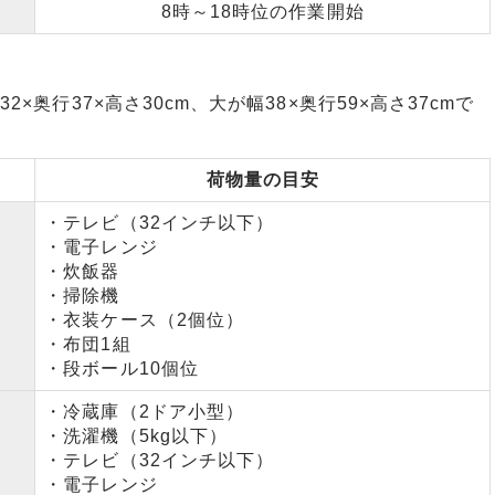
8時～18時位の作業開始
×奥行37×高さ30cm、大が幅38×奥行59×高さ37cmで
荷物量の目安
・テレビ（32インチ以下）
・電子レンジ
・炊飯器
・掃除機
・衣装ケース（2個位）
・布団1組
・段ボール10個位
・冷蔵庫（2ドア小型）
・洗濯機（5kg以下）
・テレビ（32インチ以下）
・電子レンジ