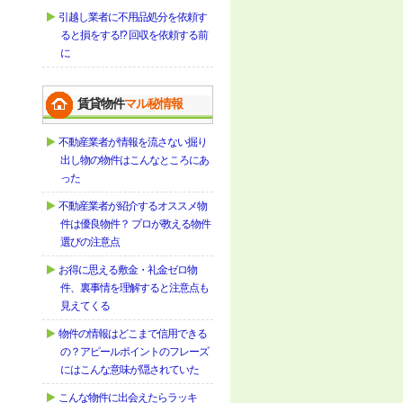
引越し業者に不用品処分を依頼す
ると損をする!? 回収を依頼する前
に
賃貸物件
マル秘情報
不動産業者が情報を流さない掘り
出し物の物件はこんなところにあ
った
不動産業者が紹介するオススメ物
件は優良物件？ プロが教える物件
選びの注意点
お得に思える敷金・礼金ゼロ物
件、裏事情を理解すると注意点も
見えてくる
物件の情報はどこまで信用できる
の？アピールポイントのフレーズ
にはこんな意味が隠されていた
こんな物件に出会えたらラッキ