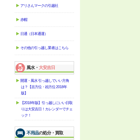
アリさんマークの引越社
赤帽
日通（日本通運）
その他の引っ越し業者はこちら
風水・
大安吉日
開運・風水 引っ越しでいい方角
は？【吉方位・凶方位 2018年
版】
【2018年版】引っ越しにいい日取
りは大安吉日！カレンダーでチェ
ック！
不用品
の処分・買取