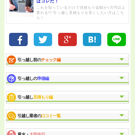
はコレだ！
これを知っているだけで見積もり金額が○万円以上
変わる!? 引っ越し見積もりを安くしたい方はこち
ら！
引っ越し前の
チェック編
引っ越しの
準備編
引っ越し
見積もり編
引越し業者の
口コミ一覧
風水・
大安吉日