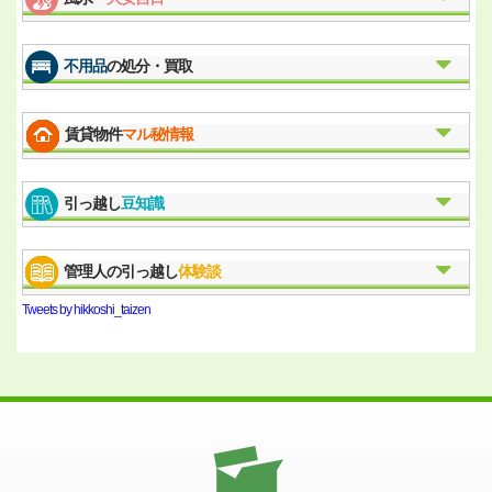
不用品
の処分・買取
賃貸物件
マル秘情報
引っ越し
豆知識
管理人の引っ越し
体験談
Tweets by hikkoshi_taizen