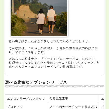
思い出が詰まった品が所狭しと並んでいることでしょう。
そんな方は、「暮らしの整理士」が無料で整理整頓の相談に乗
り、アドバイスをします。
※暮らしの整理士は、「アートエプロンサービス」において、
整理整頓、模様替えなどの業務を1年以上経験したスタッフに与
えられるアートエプロンサービス内の社内資格です。
選べる豊富なオプションサービス
エプロンサービススタッフ
各種電気工事
エア
プロセブン
アートのカーボンシート敷き込み
ピア