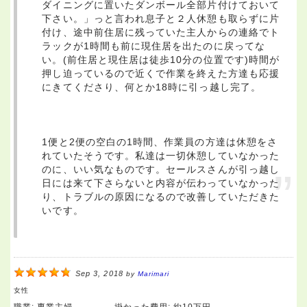
ダイニングに置いたダンボール全部片付けておいて
下さい。」っと言われ息子と２人休憩も取らずに片
付け、途中前住居に残っていた主人からの連絡でト
ラックが1時間も前に現住居を出たのに戻ってな
い。(前住居と現住居は徒歩10分の位置です)時間が
押し迫っているので近くで作業を終えた方達も応援
にきてくださり、何とか18時に引っ越し完了。
1便と2便の空白の1時間、作業員の方達は休憩をさ
れていたそうです。私達は一切休憩していなかった
のに、いい気なものです。セールスさんが引っ越し
日には来て下さらないと内容が伝わっていなかった
り、トラブルの原因になるので改善していただきた
いです。
Sep 3, 2018
by
Marimari
女性
職業:
専業主婦
掛かった費用:
約10万円