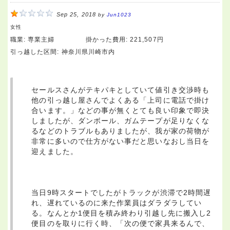
Sep 25, 2018
by
Jun1023
女性
職業:
専業主婦
掛かった費用:
221,507円
引っ越した区間:
神奈川県川崎市内
セールスさんがテキパキとしていて値引き交渉時も
他の引っ越し屋さんでよくある「上司に電話で掛け
合います。」などの事が無くとても良い印象で即決
しましたが、ダンボール、ガムテープが足りなくな
るなどのトラブルもありましたが、我が家の荷物が
非常に多いので仕方がない事だと思いなおし当日を
迎えました。
当日9時スタートでしたがトラックが渋滞で2時間遅
れ、遅れているのに来た作業員はダラダラしてい
る。なんとか1便目を積み終わり引越し先に搬入し2
便目のを取りに行く時、「次の便で家具来るんで、