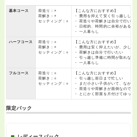
基本コース
荷造り：×
【こんな方におすすめ】
荷解き：×
・ 費用を抑えて安く引っ越しした
セッティング：○
・ 荷造りや荷解きは自分で行いた
・ 日程的、時間的に余裕がある
・ 一人暮らし
ハーフコース
荷造り：○
【こんな方におすすめ】
荷解き：×
・ 費用は安く抑えたいが、少し楽
セッティング：○
・ 荷解きは自分で行いたい
・ 引っ越し準備に時間が取れない
・ 一人暮らし
フルコース
荷造り：○
【こんな方におすすめ】
荷解き：○
・ 引っ越し前日まで忙しい
セッティング：○
・ まだ小さい子供がいて、なかな
・ 荷造りや荷解きが面倒なのです
・ とにかく部屋を片付けてゆっく
限定パック
レディースパック