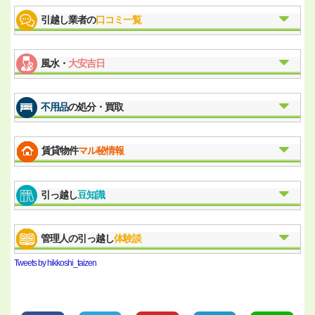
引越し業者の
口コミ一覧
風水・
大安吉日
不用品
の処分・買取
賃貸物件
マル秘情報
引っ越し
豆知識
管理人の引っ越し
体験談
Tweets by hikkoshi_taizen